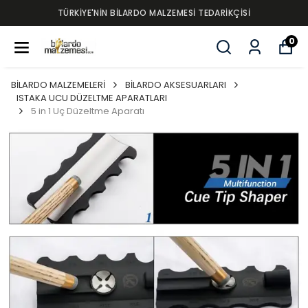
TÜRKİYE'NİN BİLARDO MALZEMESİ TEDARİKÇİSİ
0
BİLARDO MALZEMELERİ
BİLARDO AKSESUARLARI
ISTAKA UCU DÜZELTME APARATLARI
5 in 1 Uç Düzeltme Aparatı