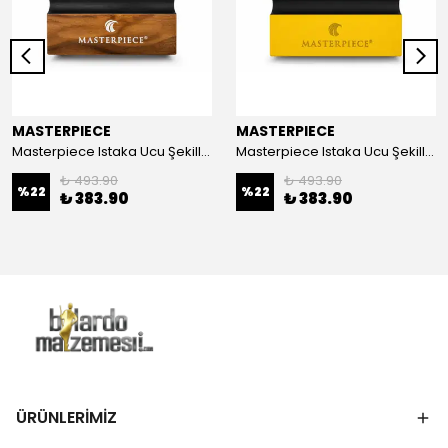
MASTERPIECE
MASTERPIECE
Masterpiece Istaka Ucu Şekillendirici Takoz - Ceviz Ağaç Desenli
Masterpiece Istaka Ucu Şekillendirici Takoz - Sarı
₺ 493.90
₺ 493.90
%
22
%
22
₺ 383.90
₺ 383.90
ÜRÜNLERİMİZ