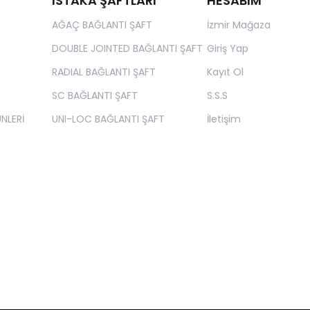
ISTAKA ŞAFTLARI
HESABIM
AĞAÇ BAĞLANTI ŞAFT
İzmir Mağaza
DOUBLE JOINTED BAĞLANTI ŞAFT
Giriş Yap
RADIAL BAĞLANTI ŞAFT
Kayıt Ol
SC BAĞLANTI ŞAFT
S.S.S
NLERİ
UNI-LOC BAĞLANTI ŞAFT
İletişim