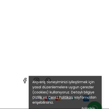
Alışveriş deneyiminizi iyileştirmek için
yasal düzenlemelere uygun çerezler
(cookies) kullanıyoruz. Detaylı bilgiye
Gizlilik ve Çerez Politikası
sayfamızdan
erişebilirsiniz.
Anladım