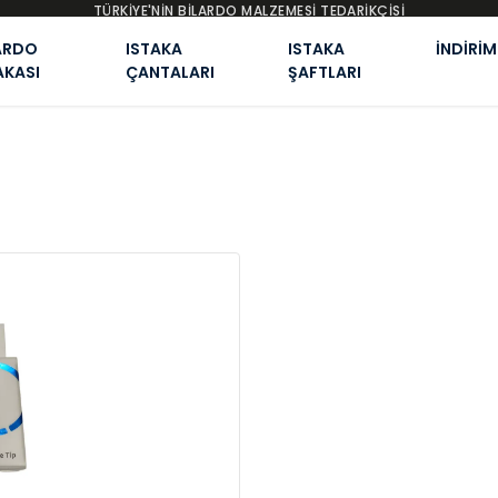
TÜRKİYE'NİN BİLARDO MALZEMESİ TEDARİKÇİSİ
ARDO
ISTAKA
ISTAKA
İNDİRİM
AKASI
ÇANTALARI
ŞAFTLARI