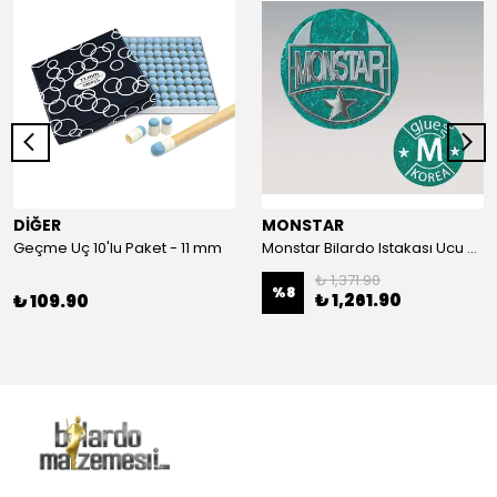
DİĞER
MONSTAR
Geçme Uç 10'lu Paket - 11 mm
Monstar Bilardo Istakası Ucu Yeşil-M
₺ 1,371.90
%
8
₺ 1,261.90
₺ 109.90