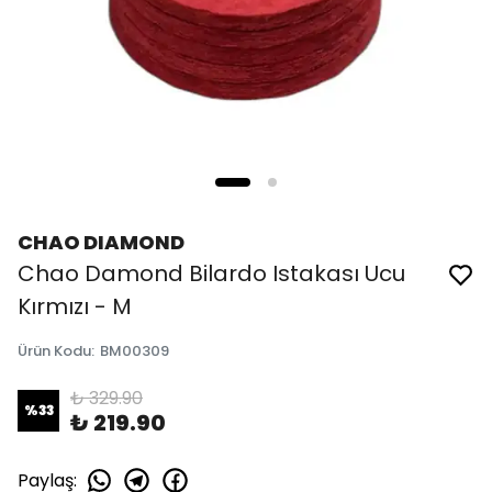
CHAO DIAMOND
Chao Damond Bilardo Istakası Ucu
Kırmızı - M
Ürün Kodu
:
BM00309
₺ 329.90
%
33
₺ 219.90
Paylaş
: