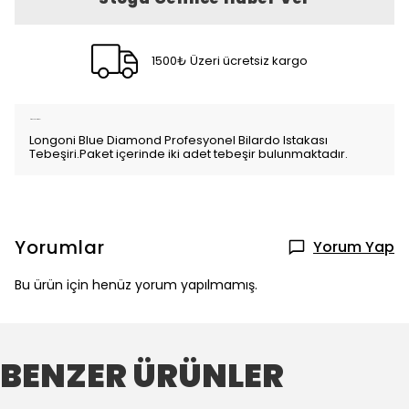
1500₺ Üzeri ücretsiz kargo
Ürün Açıklaması
Longoni Blue Diamond Profesyonel Bilardo Istakası
Tebeşiri.Paket içerinde iki adet tebeşir bulunmaktadır.
Yorumlar
Yorum Yap
Bu ürün için henüz yorum yapılmamış.
BENZER ÜRÜNLER