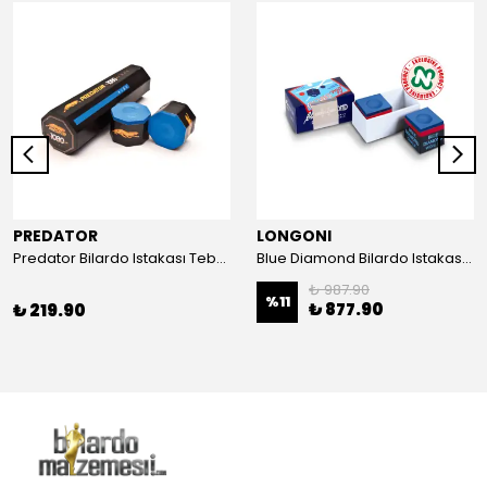
PREDATOR
LONGONI
Predator Bilardo Istakası Tebeşiri 1 Adet
Blue Diamond Bilardo Istakası Tebeşiri 2li Paket
₺ 987.90
%
11
₺ 877.90
₺ 219.90