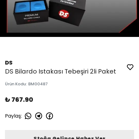
DS
DS Bilardo Istakası Tebeşiri 2li Paket
Ürün Kodu
:
BM00487
₺ 767.90
Paylaş
:
Stoğa Gelince Haber Ver