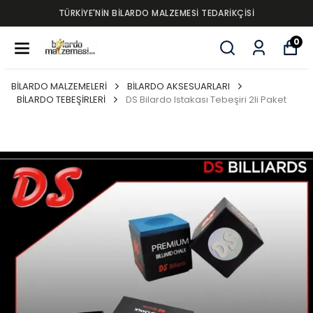
TÜRKİYE'NİN BİLARDO MALZEMESİ TEDARİKÇİSİ
0
BİLARDO MALZEMELERİ
BİLARDO AKSESUARLARI
BİLARDO TEBEŞİRLERİ
DS Bilardo Istakası Tebeşiri 2li Paket