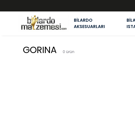
BİLARDO
BİL
AKSESUARLARI
IST
GORINA
0
ürün