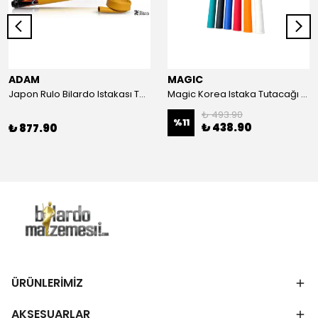
ADAM
MAGIC
Japon Rulo Bilardo Istakası Tutacağı - Hardal
Magic Korea Istaka Tutacağı - Turuncu
₺ 493.90
%
11
₺ 438.90
₺ 877.90
ÜRÜNLERİMİZ
AKSESUARLAR