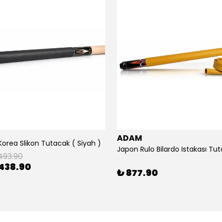
ADAM
Korea Slikon Tutacak ( Siyah )
493.90
438.90
₺ 877.90