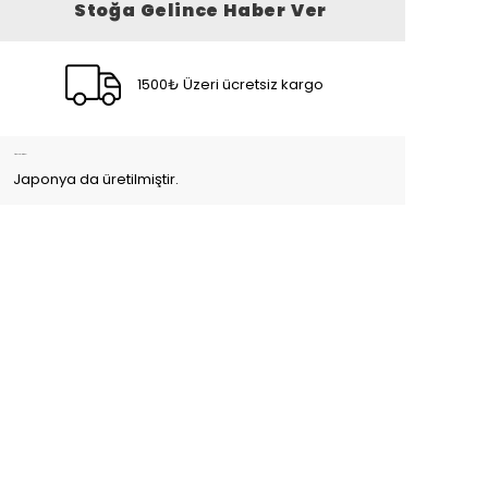
Stoğa Gelince Haber Ver
1500₺ Üzeri ücretsiz kargo
Ürün Açıklaması
Japonya da üretilmiştir.