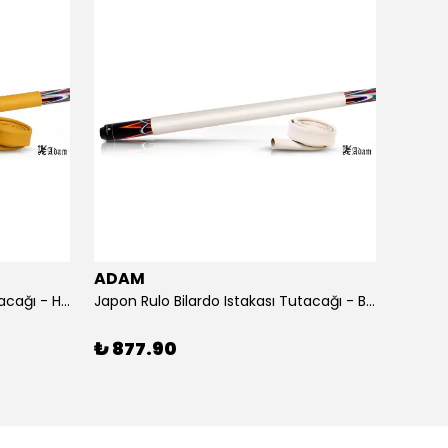
ADAM
MAGI
Japon Rulo Bilardo Istakası Tutacağı - Hardal
Japon Rulo Bilardo Istakası Tutacağı - Beyaz
Magic 
%
11
₺ 877.90