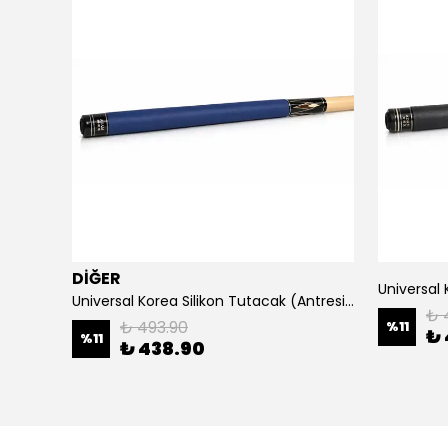
DİĞER
Universal 
mızı
Universal Korea Silikon Tutacak (Antresit Mavi)
₺ 
₺ 493.90
%
11
₺ 
%
11
₺ 438.90