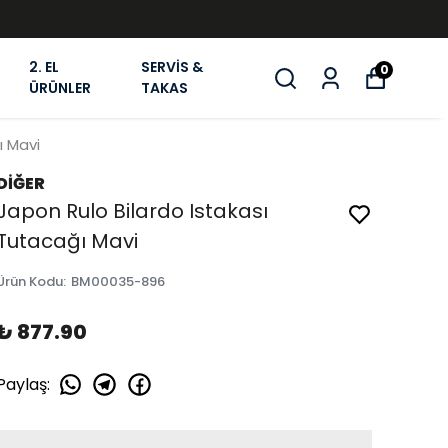
2. EL
SERVİS &
0
ÜRÜNLER
TAKAS
ı Mavi
DİĞER
Japon Rulo Bilardo Istakası
Tutacağı Mavi
Ürün Kodu
:
BM00035-896
₺ 877.90
Paylaş
: