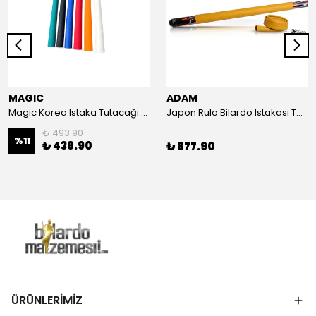
MAGIC
ADAM
Magic Korea Istaka Tutacağı - Mavi
Japon Rulo Bilardo Istakası Tutacağı - Hardal
₺ 493.90
%
11
₺ 438.90
₺ 877.90
ÜRÜNLERİMİZ