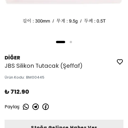
DİĞER
JBS Silikon Tutacak (Şeffaf)
Ürün Kodu
:
BM00445
₺ 712.90
Paylaş
:
Stoğa Gelince Haber Ver