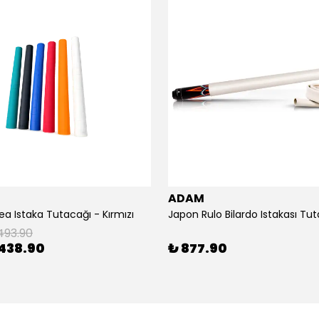
ADAM
a Istaka Tutacağı - Kırmızı
493.90
438.90
₺ 877.90