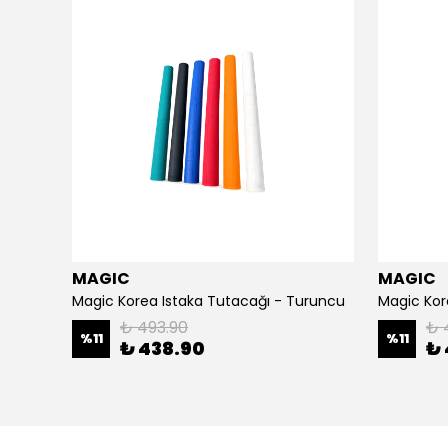
MAGIC
MAGIC
Japon Rulo Bilardo Istakası Tutacağı - Hardal
Magic Korea Istaka Tutacağı - Turuncu
Magic Kore
₺ 493.90
₺ 
%
11
%
11
₺ 438.90
₺ 