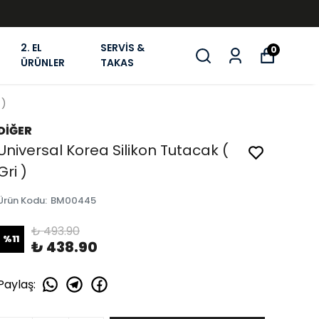
2. EL
SERVİS &
0
ÜRÜNLER
TAKAS
 )
DİĞER
Universal Korea Silikon Tutacak (
Gri )
Ürün Kodu
:
BM00445
₺ 493.90
%
11
₺ 438.90
Paylaş
: