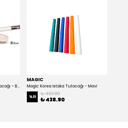
MAGIC
Univers
Japon Rulo Bilardo Istakası Tutacağı - Beyaz
Magic Korea Istaka Tutacağı - Mavi
₺ 493.90
%
11
%
11
₺ 438.90