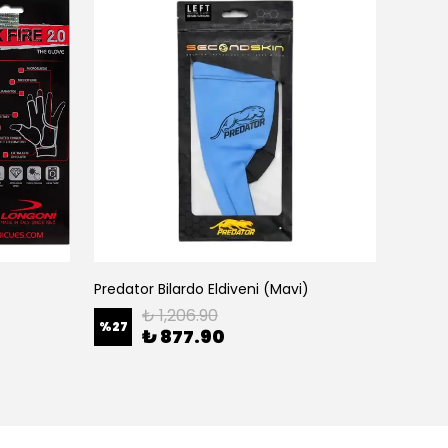
Predator Bilardo Eldiveni (Mavi)
Predato
₺ 1,206.90
%
27
%
27
₺ 877.90