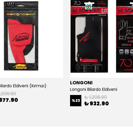
LONGONI
ilardo Eldiveni (Kırmızı)
Longoni Bilardo Eldiveni
1,206.90
₺ 1,206.90
877.90
%
23
₺ 932.90