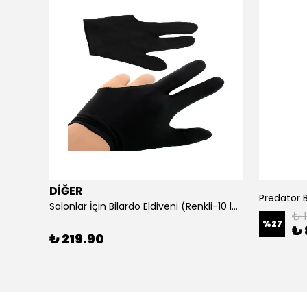
DİĞER
Predator B
Salonlar İçin Bilardo Eldiveni (Renkli-10 lu Paket)
₺ 
%
27
₺ 
₺ 219.90