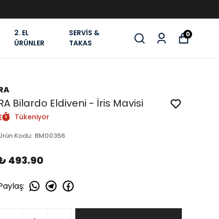
2. EL
SERVİS &
0
ÜRÜNLER
TAKAS
RA
RA Bilardo Eldiveni - İris Mavisi
Tükeniyor
Ürün Kodu
:
BM00356
₺ 493.90
Paylaş
: