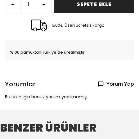
SEPETE EKLE
1500₺ Üzeri ücretsiz kargo
Ürün Açıklaması
%100 pamuktan Türkiye'de üretilmiştir.
Yorumlar
Yorum Yap
Bu ürün için henüz yorum yapılmamış.
BENZER ÜRÜNLER