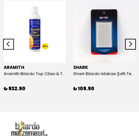
ARAMITH
SHARK
Aramith Bilardo Top Cilası & Temizleyici (250 ml)
Shark Bilardo Istakası Şaftı Temizleme Süngeri
₺ 932.90
₺ 109.90