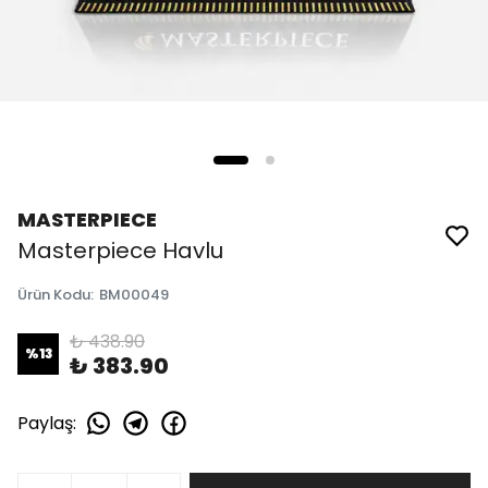
MASTERPIECE
Masterpiece Havlu
Ürün Kodu
:
BM00049
₺ 438.90
%
13
₺ 383.90
Paylaş
: