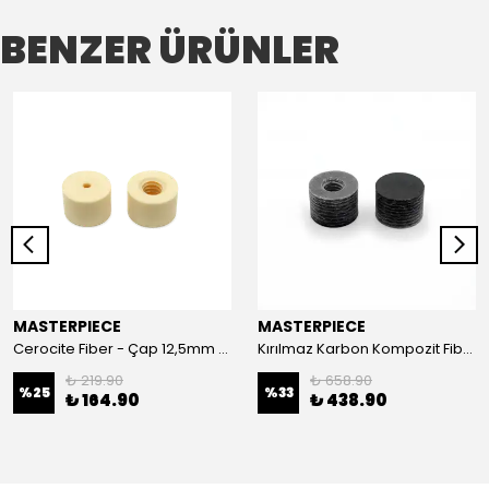
BENZER ÜRÜNLER
MASTERPIECE
MASTERPIECE
Cerocite Fiber - Çap 12,5mm / Yülseklik 8,6mm (Fildişi)
Kırılmaz Karbon Kompozit Fiber (Renk - Kırçıllı Siyah)
₺ 219.90
₺ 658.90
%
25
%
33
₺ 164.90
₺ 438.90