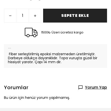
SEPETE EKLE
1500₺ Üzeri ücretsiz kargo
Ürün Açıklaması
Fiber serleştirilmiş epoksi malzemeden üretilmiştir.
Darbeye oldukça dayanıklıdır. Topa vuruşta güzel bir
hissiyat yaratır. Çapı 14 mm dir.
Yorumlar
Yorum Yap
Bu ürün için henüz yorum yapılmamış.