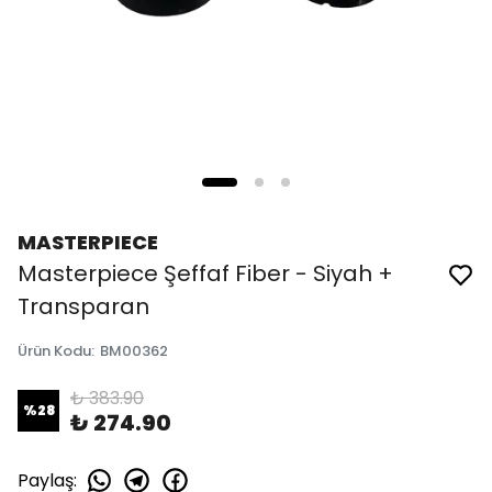
MASTERPIECE
Masterpiece Şeffaf Fiber - Siyah +
Transparan
Ürün Kodu
:
BM00362
₺ 383.90
%
28
₺ 274.90
Paylaş
: