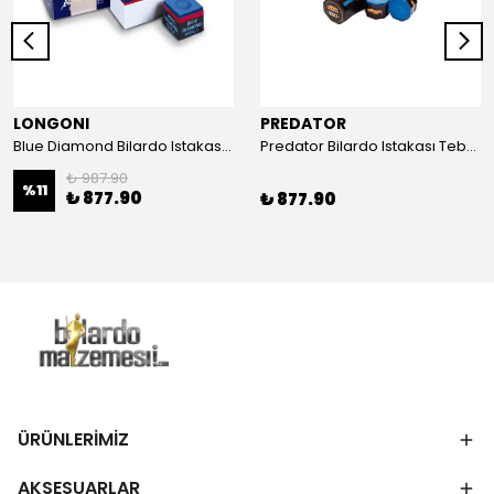
LONGONI
PREDATOR
Blue Diamond Bilardo Istakası Tebeşiri 2li Paket
Predator Bilardo Istakası Tebeşiri 5Li Paket
₺ 987.90
%
11
₺ 877.90
₺ 877.90
ÜRÜNLERİMİZ
AKSESUARLAR