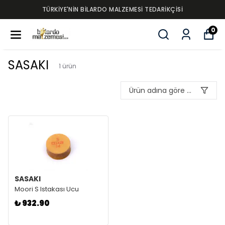
TÜRKİYE'NİN BİLARDO MALZEMESİ TEDARİKÇİSİ
0
SASAKI
1
ürün
Ürün adına göre A-Z
SASAKI
Moori S Istakası Ucu
₺ 932.90