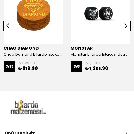
CHAO DIAMOND
MONSTAR
Chao Damond Bilardo Istakası Ucu Kahverengi - M
Monstar Bilardo Istakası Ucu Siyah-M
₺ 329.90
₺ 1,371.90
%
33
%
8
₺ 219.90
₺ 1,261.90
ÜRÜNLERİMİZ